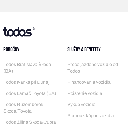
Pobočky
Služby a benefity
Todos Bratislava Škoda
Prečo jazdené vozidlo od
(BA)
Todos
Todos Ivanka pri Dunaji
Financovanie vozidla
Todos Lamač Toyota (BA)
Poistenie vozidla
Todos Ružomberok
Výkup vozidiel
Škoda/Toyota
Pomoc s kúpou vozidla
Todos Žilina Škoda/Cupra