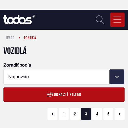
ÚVOD
PONUKA
Vozidlá
Zoradiť podľa
Najnovšie
ZOBRAZIŤ FILTER
‹
›
1
2
3
4
5