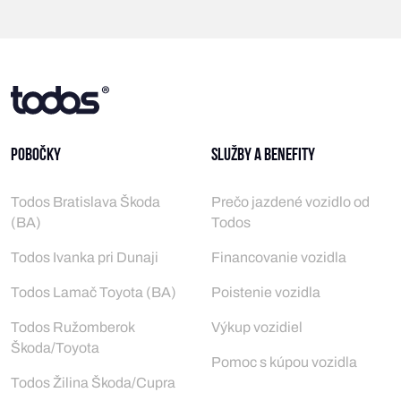
Pobočky
Služby a benefity
Todos Bratislava Škoda
Prečo jazdené vozidlo od
(BA)
Todos
Todos Ivanka pri Dunaji
Financovanie vozidla
Todos Lamač Toyota (BA)
Poistenie vozidla
Todos Ružomberok
Výkup vozidiel
Škoda/Toyota
Pomoc s kúpou vozidla
Todos Žilina Škoda/Cupra