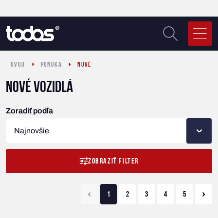
ÚVOD
PONUKA
NOVÉ
Nové vozidlá
Zoradiť podľa
Najnovšie
ZOBRAZIŤ FILTER
‹
›
1
2
3
4
5