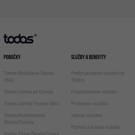
Pobočky
Služby a benefity
Todos Bratislava Škoda
Prečo jazdené vozidlo od
(BA)
Todos
Todos Ivanka pri Dunaji
Financovanie vozidla
Todos Lamač Toyota (BA)
Poistenie vozidla
Todos Ružomberok
Výkup vozidiel
Škoda/Toyota
Pomoc s kúpou vozidla
Todos Žilina Škoda/Cupra