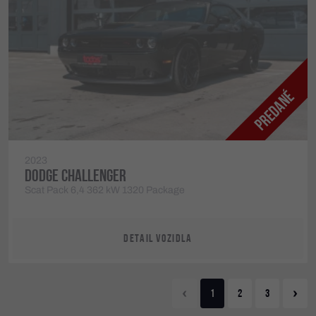
2023
DODGE CHALLENGER
Scat Pack 6,4 362 kW 1320 Package
DETAIL VOZIDLA
‹
›
1
2
3