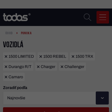
ÚVOD
PONUKA
Vozidlá
1500 LIMITED
1500 REBEL
1500 TRX
Durango R/T
Charger
Challenger
Camaro
Zoradiť podľa
Najnovšie