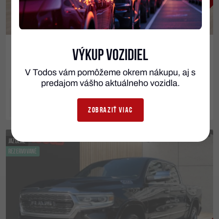
2018
Výkup vozidiel
DODGE CHALLENGER
SRT HELLCAT 527kW 6.2 V8 EU verzia
V Todos vám pomôžeme okrem nákupu, aj s
predajom vášho aktuálneho vozidla.
DETAIL VOZIDLA
ZOBRAZIŤ VIAC
JAZDENÉ
REZERVOVANÉ