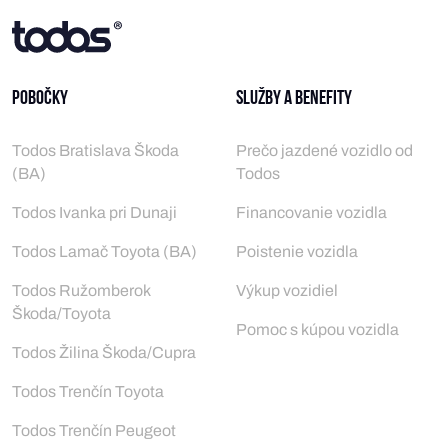
Pobočky
Služby a benefity
Todos Bratislava Škoda
Prečo jazdené vozidlo od
(BA)
Todos
Todos Ivanka pri Dunaji
Financovanie vozidla
Todos Lamač Toyota (BA)
Poistenie vozidla
Todos Ružomberok
Výkup vozidiel
Škoda/Toyota
Pomoc s kúpou vozidla
Todos Žilina Škoda/Cupra
Todos Trenčín Toyota
Todos Trenčín Peugeot