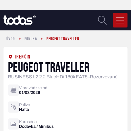
ÚVOD
PONUKA
PEUGEOT TRAVELLER
TRENČÍN
PEUGEOT TRAVELLER
BUSINESS L2 2.2 BlueHDi 180k EAT8 -Rezervované
V prevádzke od
01/03/2026
Palivo
Nafta
Karoséria
Dodávka / Minibus