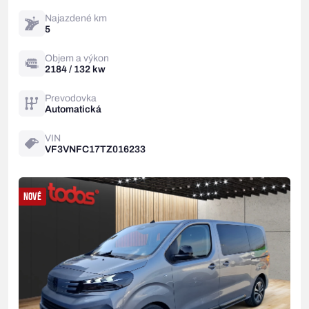
Najazdené km
5
Objem a výkon
2184 / 132 kw
Prevodovka
Automatická
VIN
VF3VNFC17TZ016233
NOVÉ