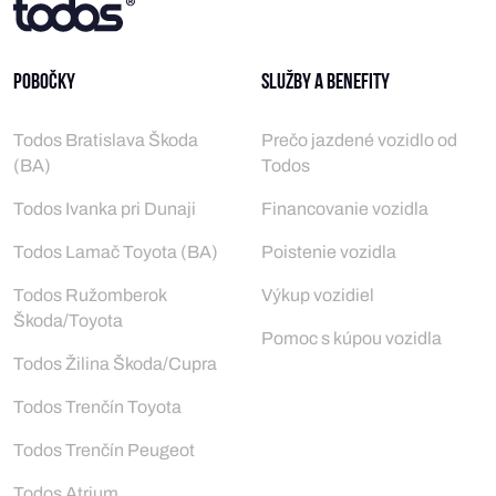
Pobočky
Služby a benefity
Todos Bratislava Škoda
Prečo jazdené vozidlo od
(BA)
Todos
Todos Ivanka pri Dunaji
Financovanie vozidla
Todos Lamač Toyota (BA)
Poistenie vozidla
Todos Ružomberok
Výkup vozidiel
Škoda/Toyota
Pomoc s kúpou vozidla
Todos Žilina Škoda/Cupra
Todos Trenčín Toyota
Todos Trenčín Peugeot
Todos Atrium