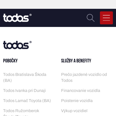
Pobočky
Služby a benefity
Todos Bratislava Škoda
Prečo jazdené vozidlo od
(BA)
Todos
Todos Ivanka pri Dunaji
Financovanie vozidla
Todos Lamač Toyota (BA)
Poistenie vozidla
Todos Ružomberok
Výkup vozidiel